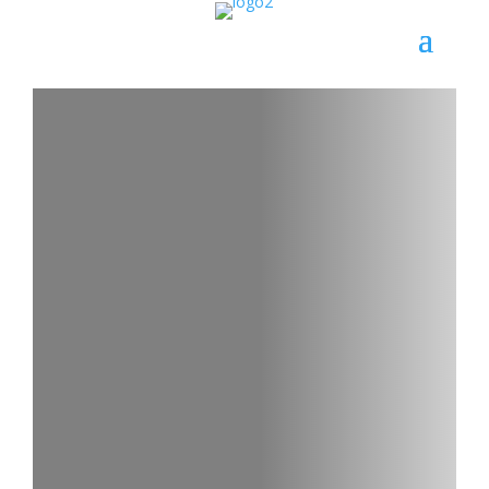
WISTAL
Zgary aluminiowe, złom stalowy, wyroby
hutnicze