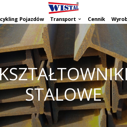
cykling Pojazdów
Transport
Cennik
Wyrob
KSZTAŁTOWNIK
STALOWE